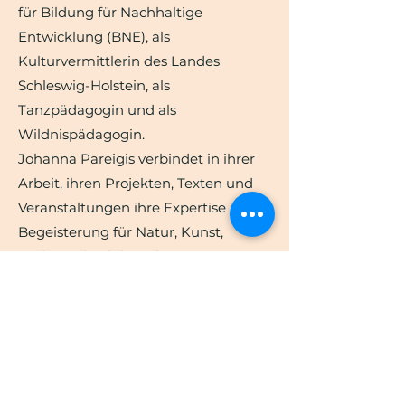
für Bildung für Nachhaltige
Entwicklung (BNE), als
Kulturvermittlerin des Landes
Schleswig-Holstein, als
Tanzpädagogin und als
Wildnispädagogin.
Johanna Pareigis verbindet in ihrer
Arbeit, ihren Projekten, Texten und
Veranstaltungen ihre Expertise und
Begeisterung für Natur, Kunst,
Pädagogik, Philosophie,
Naturwissenschaft, BNE und Kultur.
Es liegt ihr besonders am Herzen, die
Verbindung der Menschen zu sich
selbst, zueinander, zur Natur und
Kultur zu stärken. Bäume sind ihre
Lieblingspflanzen und so sind der