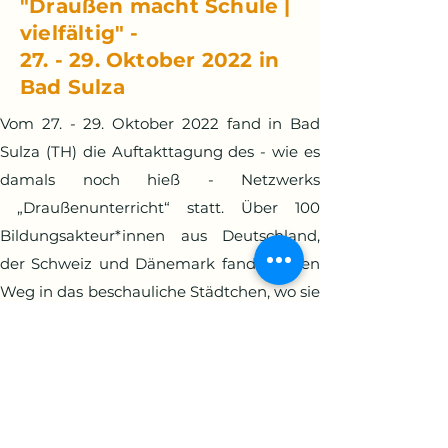
"Draußen macht Schule |
vielfältig" -
27. - 29. Oktober 2022 in
Bad Sulza
Vom 27. - 29. Oktober 2022 fand in Bad
Sulza (TH) die Auftakttagung des - wie es
damals noch hieß - Netzwerks
„Draußenunterricht“ statt. Über 100
Bildungsakteur*innen aus Deutschland,
der Schweiz und Dänemark fanden ihren
Weg in das beschauliche Städtchen, wo sie
sich lebhaft über das Draußenlernen
austauschten und Impulse für die eigene
Praxis bekamen. Das Motto “Draußen
macht Schule | vielfältig” fand sich sowohl
im Programm als auch in der Gruppe der